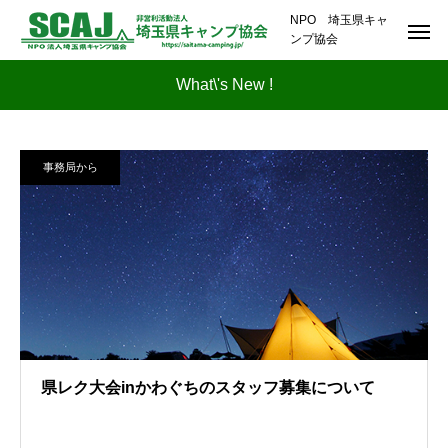
NPO 埼玉県キャ
ンプ協会
What\'s New !
事務局から
県レク大会inかわぐちのスタッフ募集について