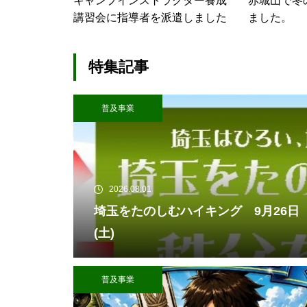
キャンプインストラクター養成
赤城山で冬
講習会に指導者を派遣しました
ました。
特集記事
普及事業
2026.08.01
埼玉をたのしむハイキング 9月26日
(土)
普及事業