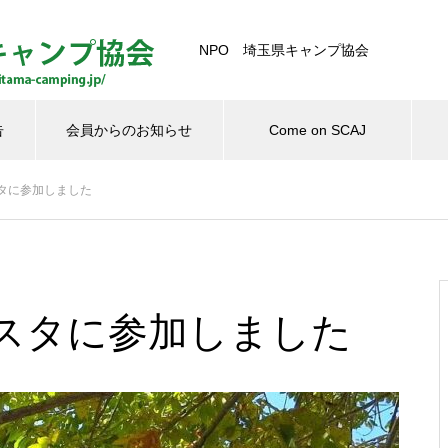
NPO 埼玉県キャンプ協会
告
会員からのお知らせ
Come on SCAJ
タに参加しました
活動報告
広報事業
普及事業
育成事業
ブッシュクラフト入門
スタに参加しました