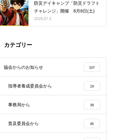
防災デイキャンプ「防災ドラフト
Come on SCAJ事業について
チャレンジ」開催 8月8日(土)
2026.07.3
カテゴリー
協会からのお知らせ
107
指導者養成委員会から
19
防災デイキャンプ「防災ドラフ
事務局から
39
トチャレンジ」開催 8月8日
(土)
普及委員会から
45