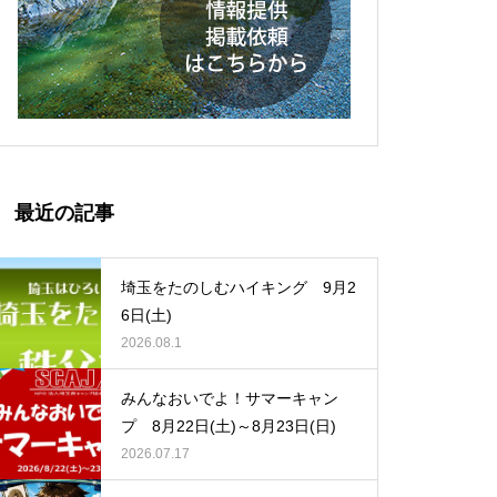
参加しました
2025年、春のキャンプインスト
ラクター養成講習会を開催しま
最近の記事
した
埼玉をたのしむハイキング 9月2
6日(土)
設立40周年記念キャンプを開催
2026.08.1
しました
みんなおいでよ！サマーキャン
プ 8月22日(土)～8月23日(日)
2026.07.17