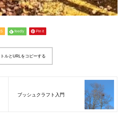
キャンプディレクター2級養成
SS
feedly
Pin it
講習会の開催について
トルとURLをコピーする
ブッシュクラフト入門