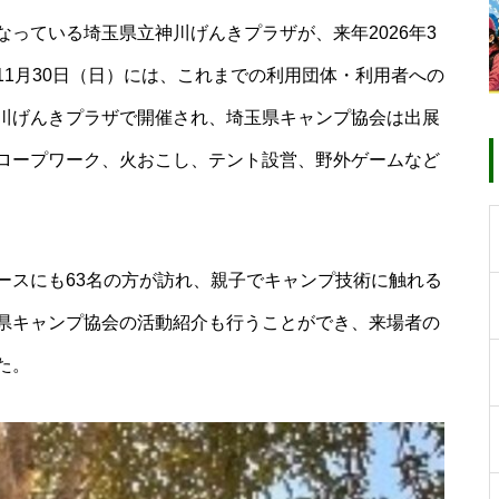
設立40周年記念キャンプのお知
っている埼玉県立神川げんきプラザが、来年2026年3
らせ
1月30日（日）には、これまでの利用団体・利用者への
川げんきプラザで開催され、埼玉県キャンプ協会は出展
ロープワーク、火おこし、テント設営、野外ゲームなど
きぬたバックナンバーを公開し
ています
スにも63名の方が訪れ、親子でキャンプ技術に触れる
県キャンプ協会の活動紹介も行うことができ、来場者の
た。
みんなおいでよ！サマーキャン
プ 8月22日(土)～8月23日(日)