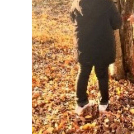
キャンプインストラクター養成
講習会(2026年度春期）のお知
らせ
2025年度春期 キャンプインス
トラクター養成講習会を開催し
ます
研修会（暑い中でもキャンプを
楽しむための考え方）の開催に
ついて