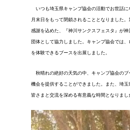
NHK-FM「ひるどき！さいたま
いつも埼玉県キャンプ協会の活動でお世話にな
～ず」の放送日が決まりまし
た。
月末日をもって閉鎖されることとなりました。1
感謝を込めた、『神川サンクスフェスタ』が神
団体として協力しました。キャンプ協会では、
を体験できるブースを出展しました。
会報「きぬた」発行（年４回）
秋晴れの絶好の天気の中、キャンプ協会のブー
機会を提供することができました。また、埼玉
皆さまと交流を深める有意義な時間となりまし
埼玉をたのしむハイキング 9
月26日(土)