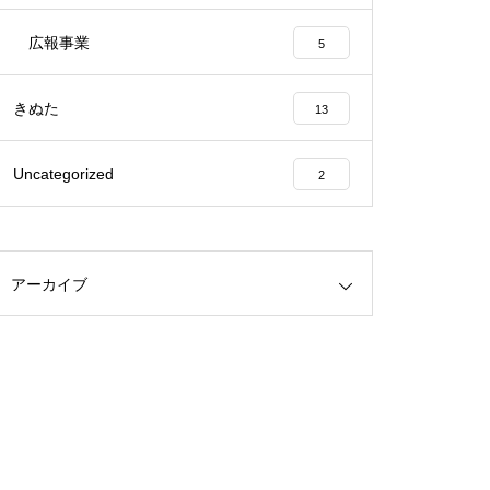
広報事業
5
2025年度秋期 キャンプインス
トラクター養成講習会を開催し
きぬた
13
ます
Uncategorized
2
キャンプインストラクター同窓
会キャンプの開催
アーカイブ
キャンプインストラクター養成
講習会の開催について