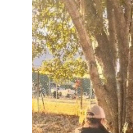
会員交流キャンプ2026を開催し
ます 7月18日㈯～7月19日㈰
会員交流キャンプを開催します
主催事業「埼玉の地酒を学ぶ」
の開催について