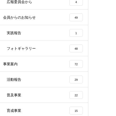
広報委員会から
4
ブッシュクラフト入門（ミニマ
会員からのお知らせ
ムインパクトな焚火の方法）
49
実践報告
1
フォトギャラリー
48
「冬のキャンプ」の開催につい
て
事業案内
72
活動報告
29
親子キャンプ入門の開催につい
普及事業
22
て
育成事業
15