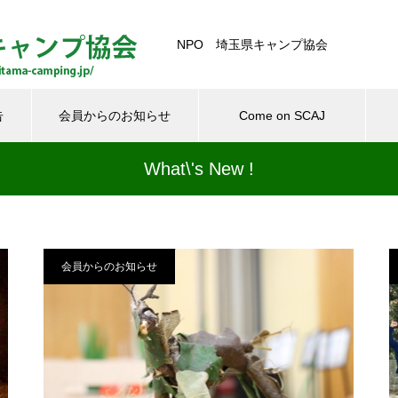
NPO 埼玉県キャンプ協会
告
会員からのお知らせ
Come on SCAJ
What\'s New !
活動報告
広報事業
普及事業
育成事業
ブッシュクラフト入門
会員からのお知らせ