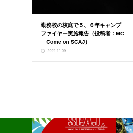
NHK-FM「ひるどき！さいたま
～ず」の放送日が決まりまし
た。
勤務校の校庭で５、６年キャンプ
ファイヤー実施報告（投稿者：MC
Come on SCAJ）
2021.11.09
会報「きぬた」発行（年４回）
埼玉をたのしむハイキング 9
月26日(土)