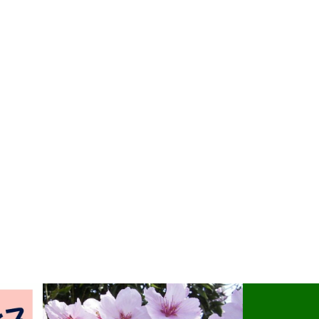
Come on SCAJ事業について
防災デイキャンプ「防災ドラフ
トチャレンジ」開催 8月8日
(土)