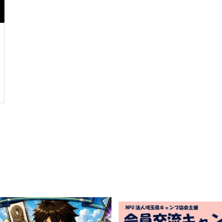
設立40周年記念キャンプのお知
らせ
きぬたバックナンバーを公開し
ています
みんなおいでよ！サマーキャン
プ 8月22日(土)～8月23日(日)