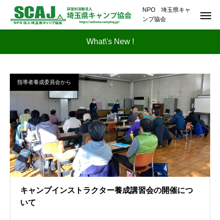
NPO 埼玉県キャ
ンプ協会
What\'s New !
指導者養成委員会から
キャンプインストラクター養成講習会の開催につ
いて