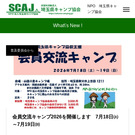
NPO 埼玉県キャ
ンプ協会
What\'s New !
普及委員会から
会員交流キャンプ2026を開催します 7月18日㈯
～7月19日㈰