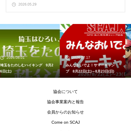
2026.05.29
01
2026.07.17
2026.07.
むハイキング 9月2
みんなおいでよ！サマーキャン
防災デイキャ
プ 8月22日(土)～8月23日(日)
チャレンジ」開
協会について
協会事業案内と報告
会員からのお知らせ
Come on SCAJ